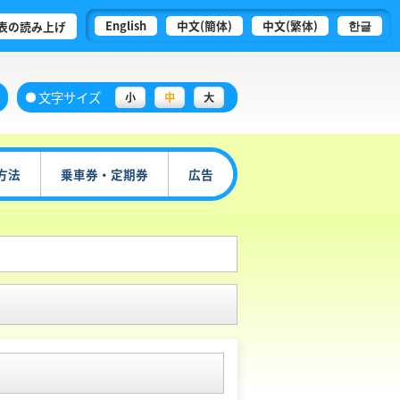
English
中文(簡体)
中文(繁体)
한글
表の読み上げ
文字サイズ
小
中
大
方法
乗車券・定期券
広告