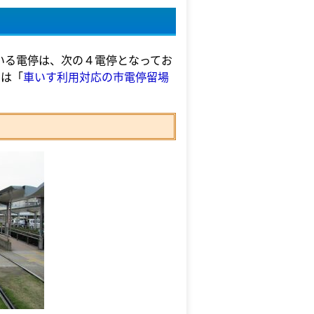
いる電停は、次の４電停となってお
ては「
車いす利用対応の市電停留場