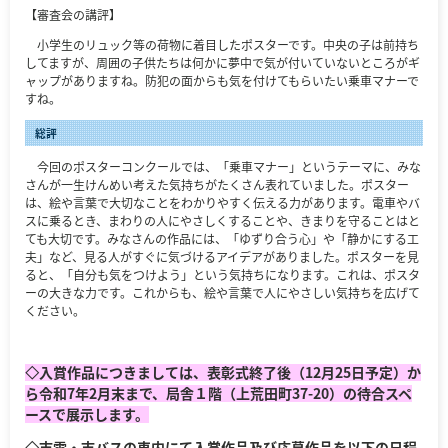
【審査会の講評】
小学生のリュック等の荷物に着目したポスターです。中央の子は前持ち
してますが、周囲の子供たちは何かに夢中で気が付いていないところがギ
ャップがありますね。防犯の面からも気を付けてもらいたい乗車マナーで
すね。
総評
今回のポスターコンクールでは、「乗車マナー」というテーマに、みな
さんが一生けんめい考えた気持ちがたくさん表れていました。ポスター
は、絵や言葉で大切なことをわかりやすく伝える力があります。電車やバ
スに乗るとき、まわりの人にやさしくすることや、きまりを守ることはと
ても大切です。みなさんの作品には、「ゆずり合う心」や「静かにする工
夫」など、見る人がすぐに気づけるアイデアがありました。ポスターを見
ると、「自分も気をつけよう」という気持ちになります。これは、ポスタ
ーの大きな力です。これからも、絵や言葉で人にやさしい気持ちを広げて
ください。
◇入賞作品につきましては、表彰式終了後（12月25日予定）か
ら令和7年2月末まで、局舎１階（上荒田町37-20）の待合スペ
ースで展示します。
◇市電・市バスの車内にて入賞作品及び応募作品を以下の日程