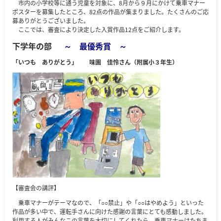
市内の小学校等に通う児童を対象に、8月から９月にかけて乗車マナー
ポスターを募集したところ、82点の作品が集まりました。たくさんのご応
募ありがとうございました。
ここでは、審査により決定した入賞作品12点をご紹介します。
下学年の部
～ 最優秀賞 ～
「いつも ありがとう」 味園 佳
怜さん（附属小３年生）
【審査会の講評】
乗車マナーがテーマなので、「○○禁止」や「○○はやめよう」といった
作品が多い中で、運転手さんに向けた感謝の言葉にとても感動しました。
利用する人がみんなこの言葉を大切にしてくれたら、乗車マナーはたちま