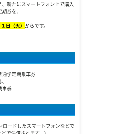
え、新たにスマートフォン上で購入
定期券を、
。
月１日（火）
から
です。
者通学定期乗車券
券、
乗車券
ダウンロードしたスマートフォンなどで
などで決済されます。）