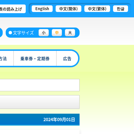
English
中文(簡体)
中文(繁体)
한글
表の読み上げ
文字サイズ
小
中
大
方法
乗車券・定期券
広告
2024年09月01日