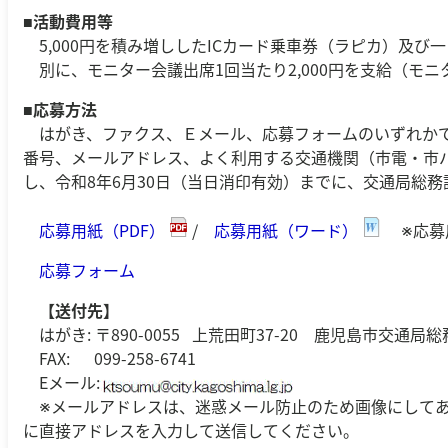
■
活動費用等
5,000円を積み増ししたICカード乗車券（ラピカ）及び
別に、モニター会議出席1回当たり2,000円を支給（モニ
■
応募方法
はがき、ファクス、Ｅメール、応募フォームのいずれか
番号、メールアドレス、よく利用する交通機関（市電・市
し、令和8年6月30日（当日消印有効）までに、交通局総
応募用紙（PDF）
/
応募用紙（ワード）
※応募
応募フォーム
【送付先】
はがき: 〒890-0055 上荒田町37-20 鹿児島市交通局
FAX: 099-258-6741
Eメール:
※メールアドレスは、迷惑メール防止のため画像にしてあ
に直接アドレスを入力して送信してください。