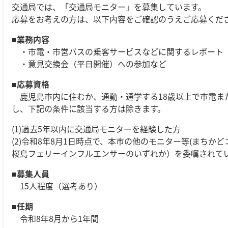
交通局では、「交通局モニター」を募集しています。
応募をお考えの方は、以下内容をご確認のうえご応募くだ
■
業務内容
・市電・市営バスの乗客サービスなどに関するレポート
・意見交換会（平日開催）への参加など
■
応募資格
鹿児島市内に住むか、通勤・通学する18歳以上で市電ま
し、下記の条件に該当する方は除きます。
(1)過去5年以内に交通局モニターを経験した方
(2)令和8年8月1日時点で、本市の他のモニター等(まち
桜島フェリーインフルエンサーのいずれか）を委嘱されて
■
募集人員
15人程度（選考あり）
■
任期
令和8年8月から1年間