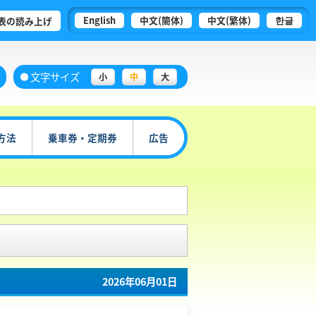
English
中文(簡体)
中文(繁体)
한글
表の読み上げ
文字サイズ
小
中
大
方法
乗車券・定期券
広告
2026年06月01日