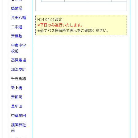
騎射場
荒田八幡
H14.04.01改定
※平日のみ運行いたします。
二中通
※必ずバス停留所で表示をご確認ください。
新屋敷
甲東中学
校前
高見馬場
加治屋町
千石馬場
新上橋
新照院
草牟田
中草牟田
護国神社
前