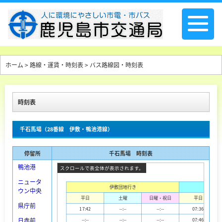
ホーム
>
路線・運賃・時刻表
> バス路線図・時刻表
時刻表
千石馬場（28番線 伊敷・鴨池港線）
停留所
千石馬場 時刻表
鴨池港
ニュータ
伊敷団地行き
ウン中央
平日
土曜
日曜・祝日
平日
県庁前
17:42
--:--
--:--
07:36
日赤前
--:--
--:--
--:--
07:46