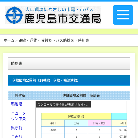
ホーム
>
路線・運賃・時刻表
> バス路線図・時刻表
時刻表
伊敷団地公園前（28番線 伊敷・鴨池港線）
停留所
伊敷団地公園前 時刻表
鴨池港
ニュータ
伊敷団地行き
ウン中央
平日
土曜
日曜・祝日
平日
県庁前
18:06
--:--
--:--
07:16
日赤前
--:--
--:--
--:--
07:26