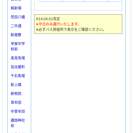
騎射場
荒田八幡
H14.04.01改定
※平日のみ運行いたします。
二中通
※必ずバス停留所で表示をご確認ください。
新屋敷
甲東中学
校前
高見馬場
加治屋町
千石馬場
新上橋
新照院
草牟田
中草牟田
護国神社
前