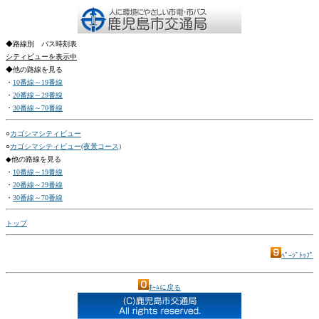
◆路線別 バス時刻表
シティビューを表示中
◆他の路線を見る
・
10番線～19番線
・
20番線～29番線
・
30番線～70番線
○
カゴシマシティビュー
○
カゴシマシティビュー(夜景コース)
◆他の路線を見る
・
10番線～19番線
・
20番線～29番線
・
30番線～70番線
トップ
ﾍﾟｰｼﾞﾄｯﾌﾟ
ﾎｰﾑに戻る