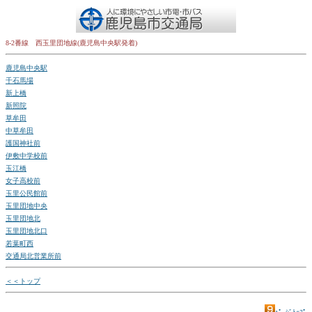
8-2番線 西玉里団地線(鹿児島中央駅発着)
鹿児島中央駅
千石馬場
新上橋
新照院
草牟田
中草牟田
護国神社前
伊敷中学校前
玉江橋
女子高校前
玉里公民館前
玉里団地中央
玉里団地北
玉里団地北口
若葉町西
交通局北営業所前
＜＜トップ